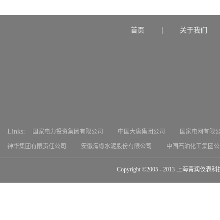
首页
关于我们
Links:
国家电力投资集团有限公司
中国大唐集团公司
国家电网有限
神华集团有限责任公司
安徽海螺水泥股份有限公司
中国石油化工集团公
Copyright ©2005 - 2013 上海青润