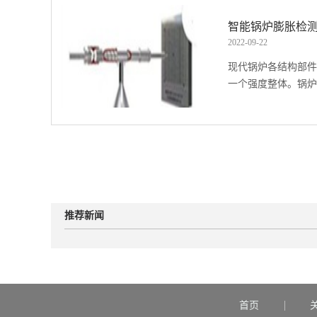
自由度)且可编程的
平台，基于企业现有
的复杂应用。这些高
智能锅炉膨胀检
础，将UWB人员定
的工厂校准、嵌入式
2022
-
09
-
22
能、三维可视化、区
要原位维修的很多误
统发电企业安全生产
现代锅炉各结构部件
负担。这种全面的工
监控人员安全、精确
一个强度整体。锅炉.
提供额定温度范围(通常
业风险，构建集人员
度和偏置特性。因此
为一体的智慧安全管
特的补偿公式，安装
监督与管理工作“在
各部件因温度不同会
对于一些系统，工厂
理”的目标，从而预
位材质不同，产生
大简化操作。智能三
的安全稳定运行。
行时，冷态安装的锅
字化电站的应用而开
管理——通过无人机
内每个受热面的结构
且开箱即用，这主要
术建设电厂三维模型
烟风管道、煤粉管道
器件校准，实现最佳
推荐新闻
基础 ；作业现场部
同，炉内外固定结构
MEMS加速度传感
人、车、物的实时位
因此各个部位的所发
测量单元依据电容微
控系统 、门禁系统
不一样的。 锅炉投
原理，当倾角单元倾
员位置与视频监控和
负荷-停炉”的工作
锤上会产生重力的分
联动等 功能。管理
行速度过快时，温度
通过对电容量处理放
厂人员、车辆、作业
重的热胀冷缩，对水
首页
角。UR，UL分别