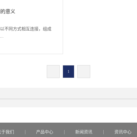
智能装置，适用于动态环境下
的数字化、信息化建设基
集成度的解决方案包括全面
测的意义
位、大 数据、物联网、人工智
补偿和信号处理，解决了需
块链等先进的技术手段与传
差，大大降低了设计和验证
、运 营管控有机融合，实时
以不同方式相互连接，组成
厂校准为整个传感器信号链
感知设备状态、有效预防作
..
是-40℃至+85°C)内的灵敏
安全 、设备安全、作业安全
，每个智能传感器都有其独
控平台。实现生产现场安全
后可产生精确的测量结果。
线监 督、快速反应、闭环管
产生膨胀作用力。由于各部
校准可免除系统级校准，大
防事故的发生，保障电厂生产
的膨胀量也不同。 在热态运
维空间位移装置专门针对数
1
 方案描述： 人员安全
炉会发生膨胀变形，由于炉
发。它能提供0.1级精度等级
倾斜摄影和3D激光扫描仪技
和热负荷不同，汽水管道、
归功于集成信号处理和特定
作为定位和业务功能展示的
结构及内部工质热力参数不
精度性能。 关键技术利用
署UWB精确定位设备，实现
和连接方式等也多种多样，
器来测量物体倾斜角度，核心
置监控；集成现有的视频监
生的膨胀值和膨胀方向也是
型摆锤原理。根据地球重力
、两票等作业管理系统实现人
产后，会频繁经历“启动-带
斜时，地球重力在相应的摆
门禁联动，人员位置与作业
过程。不论锅炉启动或是停止运
量，相应的电容量会变化，
人员通过本平台可实时掌握全
急剧变化会导致锅炉发生严
大，滤波，转换之后得出倾
等信息，通过智能分析和电
冷壁的结构产生极其严重的
关于我们
产品中心
新闻资讯
资讯中心
为摆锤的左极板和右极板与其各