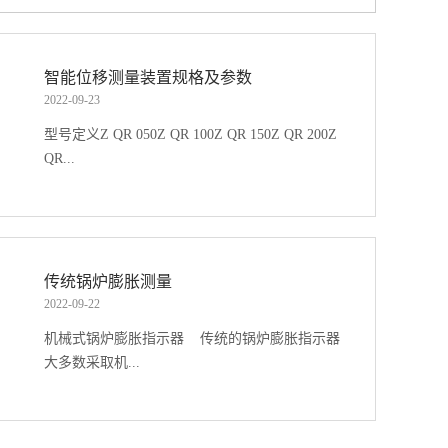
4±2mm机械行程(尺寸
智能位移测量装置规格及参数
2022
-
09
-
23
型号定义Z QR 050Z QR 100Z QR 150Z QR 200Z
QR...
- 250Z QR 300Z QR 350Z QR- 400Z QR 450Z QR
500电气参数工作量程
50100150200250300350400450500mm电气行程
传统锅炉膨胀测量
52102152203254305356406457508mm独立线性
2022
-
09
-
22
0.40.40.404040.3030.30.30.3土%可重复性通常
机械式锅炉膨胀指示器 传统的锅炉膨胀指示器
0.05mm允许最大工作电压30V绝缘阻抗
大多数采取机...
(500VDC)310MQ绝缘强度 (500VAC，
50Hzl≤100A机械参数外壳长度(尺寸
A)284334384434484534584634684734±2mm机械行
械式锅炉膨胀指示器，它的作用是监视承压设备
程(尺寸B)54104154205256307358408459510±2mm