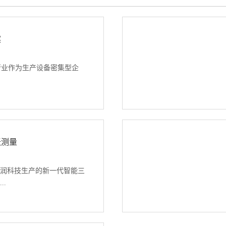
外壳长度(尺寸A)28433438443448453458463468473
B)54104154205256307358408459510±2mm...
案
行业作为生产设备密集型企
全第一、预防为主、综 合治
慧电厂已经成为发电企业的发
电集团及地方性大型 发电企
胀测量
发电进行了试点与定义，虽
不同，但是安全管理 是智慧
润科技生产的新一代智能三
要环节。如何保障安全生
..
安全生产风险、系统且 全面
理水平、科学并高效地预防
是发电企业安全管理亟 需结
度计架构，是高集成度(3个
之道： 智慧安全一体化管控