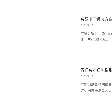
的问
员定
智慧电厂解决方
 营管
2022
-
09
-
23
背景分析： 发电
业，生产现场错...
综复杂。为贯彻“安
理”的管理方针，智
展方向。目前五大发
青润智能锅炉膨
业基本均已对智能化
2022
-
09
-
22
然各家的侧重点仍有
智能锅炉膨胀测量青
电厂中必不可少的重
维空间位移测量装置.
产，消除发电企业的
地保持和提升安全管
和杜绝事故的发生，
，采用最新一代加速
局的问题。 解决