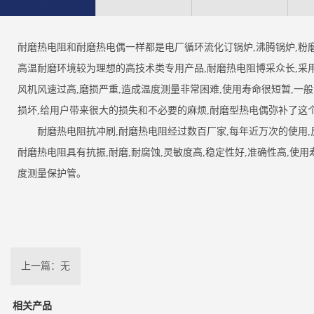
耐磨热电阻和耐磨热电偶一样都是电厂循环流化订锅炉,沸腾锅炉,粉磨
高温耐磨环境较为理想的高技术类专用产品,耐磨热电阻博采众长,采用
风机风速过高,磨损严重,造成温度测量非常困难,使用寿命很短暂,一般的
损坏,给用户带来很大的损失和不必要的麻烦,耐磨型热电偶弥补了这
耐磨热电阻抗冲刷,耐磨热电阻经过数百厂家,每年近万次的使用,反
耐磨热电阻具有抗振,耐磨,耐腐蚀,灵敏度高,稳定性好,准确性高,使
度测量保护管。
上一篇：无
相关产品