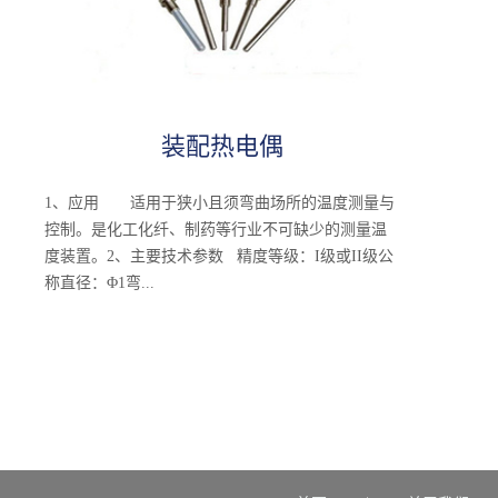
装配热电偶
1、应用 适用于狭小且须弯曲场所的温度测量与
控制。是化工化纤、制药等行业不可缺少的测量温
度装置。2、主要技术参数 精度等级：I级或II级公
称直径：Φ1弯...
曲直径：R≥5D公称压力：常压 3、型号及规
格 型 号分度号测温范围℃热响应时间保护管材料
规 格WRNK-191SK0-600＜
3S1Cr18Ni9Ti100x800200x800300x800550x800750x800