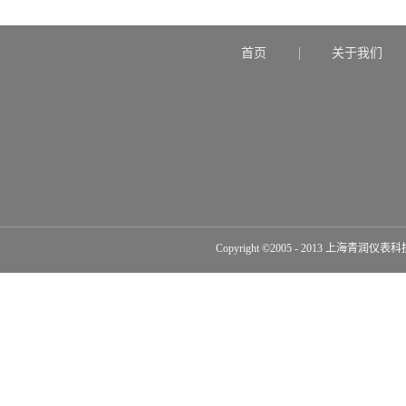
形式，可满足不同要求工作原理 电接点双金属
温度计是利用温度变化时带动触点变化，当其与上
下限触点接触或断开的同时，使电路中的继电器动
首页
关于我们
作，从而自动控制和报警。主要技术参数产品执行
标准： JB/T8803-1998GB3836-83标度盘公称直径：
100精度等级：1.0、1.5热响应时间：≤40s防护等
级：IP55正常工作大气条件：温度-25-+55℃相对湿
度≤85﹪。设定点误差：设定点误差应不超过基本误
差限的1．5倍。切换差：切换差误差应不超过基本
误差限的1．5倍。
Copyright ©2005 - 2013 上海青润